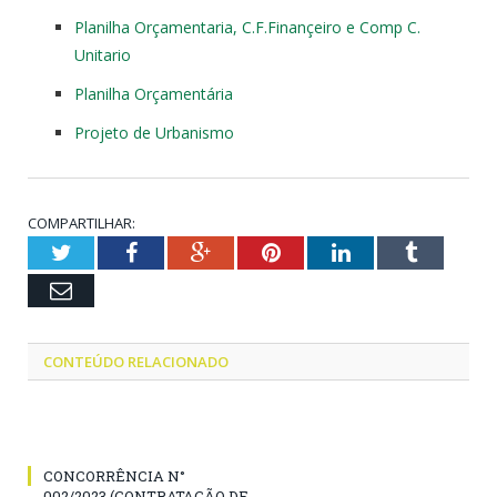
Planilha Orçamentaria, C.F.Finançeiro e Comp C.
Unitario
Planilha Orçamentária
Projeto de Urbanismo
COMPARTILHAR:
Twitter
Facebook
Google+
Pinterest
LinkedIn
Tumblr
Email
CONTEÚDO RELACIONADO
CONCORRÊNCIA N°
002/2023 (CONTRATAÇÃO DE