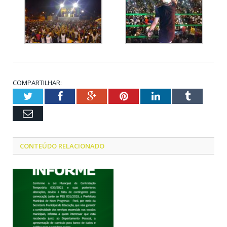
COMPARTILHAR:
Twitter
Facebook
Google+
Pinterest
LinkedIn
Tumblr
Email
CONTEÚDO RELACIONADO