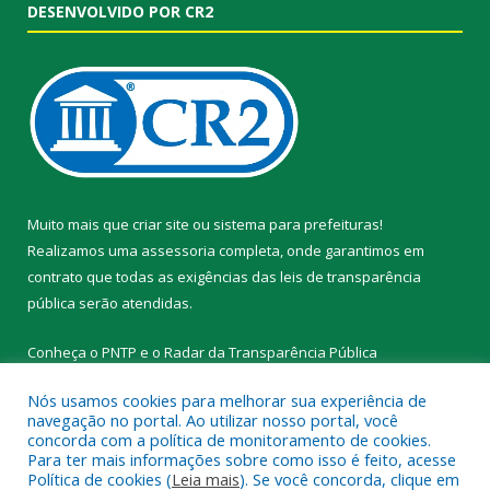
DESENVOLVIDO POR CR2
Muito mais que
criar site
ou
sistema para prefeituras
!
Realizamos uma
assessoria
completa, onde garantimos em
contrato que todas as exigências das
leis de transparência
pública
serão atendidas.
Conheça o
PNTP
e o
Radar da Transparência Pública
Nós usamos cookies para melhorar sua experiência de
navegação no portal. Ao utilizar nosso portal, você
concorda com a política de monitoramento de cookies.
Para ter mais informações sobre como isso é feito, acesse
Todos os direitos reservados a Prefeitura Municipal de Novo
Política de cookies (
Leia mais
). Se você concorda, clique em
Progresso.