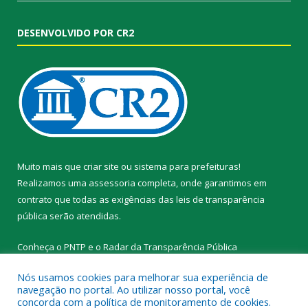
DESENVOLVIDO POR CR2
Muito mais que
criar site
ou
sistema para prefeituras
!
Realizamos uma
assessoria
completa, onde garantimos em
contrato que todas as exigências das
leis de transparência
pública
serão atendidas.
Conheça o
PNTP
e o
Radar da Transparência Pública
Nós usamos cookies para melhorar sua experiência de
navegação no portal. Ao utilizar nosso portal, você
concorda com a política de monitoramento de cookies.