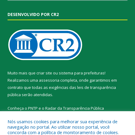
DESENVOLVIDO POR CR2
Muito mais que
criar site
ou
sistema para prefeituras
!
Realizamos uma
assessoria
completa, onde garantimos em
contrato que todas as exigências das
leis de transparência
pública
serão atendidas.
Conheça o
PNTP
e o
Radar da Transparência Pública
Nós usamos cookies para melhorar sua experiência de
navegação no portal. Ao utilizar nosso portal, você
concorda com a política de monitoramento de cookies.