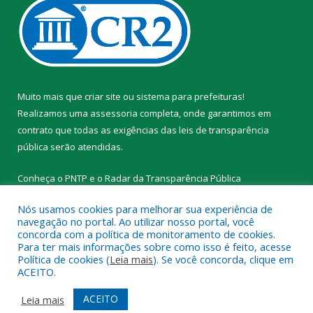
Muito mais que
criar site
ou
sistema para prefeituras
!
Realizamos uma
assessoria
completa, onde garantimos em
contrato que todas as exigências das
leis de transparência
pública
serão atendidas.
Conheça o
PNTP
e o
Radar da Transparência Pública
Nós usamos cookies para melhorar sua experiência de
navegação no portal. Ao utilizar nosso portal, você
concorda com a política de monitoramento de cookies.
Para ter mais informações sobre como isso é feito, acesse
Todos os direitos reservados a Prefeitura Municipal de Novo
Política de cookies (
Leia mais
). Se você concorda, clique em
Progresso.
ACEITO.
Mapa do Site
Acessar Área Administrativa
ACEITO
Leia mais
Acessar Webmail