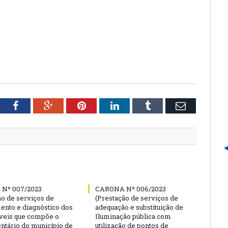
tter
Facebook
Google+
Pinterest
LinkedIn
Tumblr
Email
Nº 007/2023
CARONA Nº 006/2023
ão de serviços de
(Prestação de serviços de
ento e diagnóstico dos
adequação e substituição de
veis que compõe o
Iluminação pública com
entário do município de
utilização de pontos de