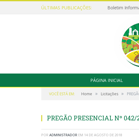
ÚLTIMAS PUBLICAÇÕES:
Boletim Inform
PÁGINA INICIAL
»
»
VOCÊ ESTÁ EM:
Home
Licitações
PREGÃO
PREGÃO PRESENCIAL Nº 042/
POR
ADMINISTRADOR
EM
14 DE AGOSTO DE 2018