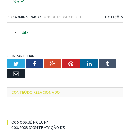
SRP
POR
ADMINISTRADOR
EM
30 DE AGOSTO DE 2016
LICITAÇÕES
Edital
COMPARTILHAR:
Twitter
Facebook
Google+
Pinterest
LinkedIn
Tumblr
Email
CONTEÚDO RELACIONADO
CONCORRÊNCIA N°
002/2023 (CONTRATAÇÃO DE