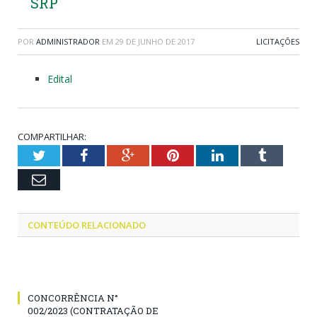
SRP
POR
ADMINISTRADOR
EM
29 DE JUNHO DE 2017
LICITAÇÕES
Edital
COMPARTILHAR:
Twitter
Facebook
Google+
Pinterest
LinkedIn
Tumblr
Email
CONTEÚDO RELACIONADO
CONCORRÊNCIA N°
002/2023 (CONTRATAÇÃO DE