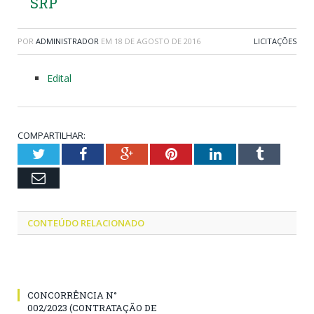
SRP
POR
ADMINISTRADOR
EM
18 DE AGOSTO DE 2016
LICITAÇÕES
Edital
COMPARTILHAR:
Twitter
Facebook
Google+
Pinterest
LinkedIn
Tumblr
Email
CONTEÚDO RELACIONADO
CONCORRÊNCIA N°
002/2023 (CONTRATAÇÃO DE