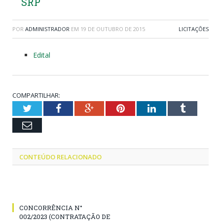
SRP
POR
ADMINISTRADOR
EM
19 DE OUTUBRO DE 2015
LICITAÇÕES
Edital
COMPARTILHAR:
Twitter
Facebook
Google+
Pinterest
LinkedIn
Tumblr
Email
CONTEÚDO RELACIONADO
CONCORRÊNCIA N°
002/2023 (CONTRATAÇÃO DE