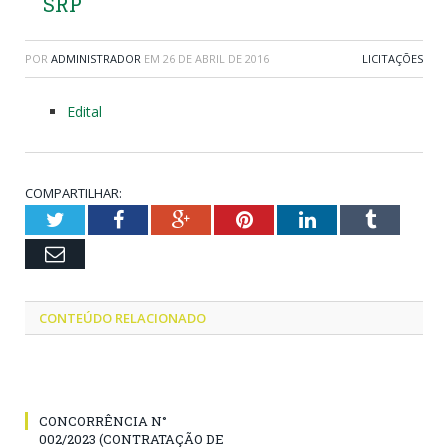
SRP
POR
ADMINISTRADOR
EM
26 DE ABRIL DE 2016
LICITAÇÕES
Edital
COMPARTILHAR:
Twitter
Facebook
Google+
Pinterest
LinkedIn
Tumblr
Email
CONTEÚDO RELACIONADO
CONCORRÊNCIA N°
002/2023 (CONTRATAÇÃO DE