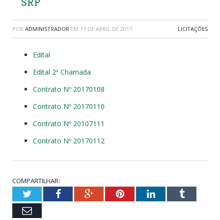
SRP
POR
ADMINISTRADOR
EM
17 DE ABRIL DE 2017
LICITAÇÕES
Edital
Edital 2ª Chamada
Contrato Nº 20170108
Contrato Nº 20170110
Contrato Nº 20107111
Contrato Nº 20170112
COMPARTILHAR:
Twitter
Facebook
Google+
Pinterest
LinkedIn
Tumblr
Email