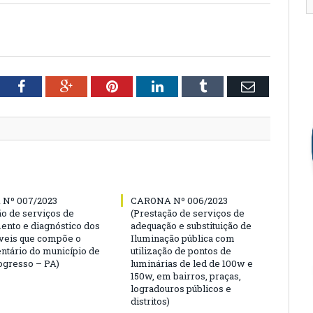
tter
Facebook
Google+
Pinterest
LinkedIn
Tumblr
Email
Nº 007/2023
CARONA Nº 006/2023
ão de serviços de
(Prestação de serviços de
ento e diagnóstico dos
adequação e substituição de
veis que compõe o
Iluminação pública com
entário do município de
utilização de pontos de
gresso – PA)
luminárias de led de 100w e
150w, em bairros, praças,
logradouros públicos e
distritos)