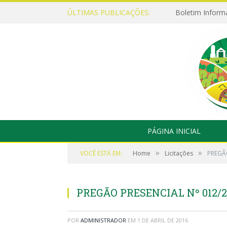
ÚLTIMAS PUBLICAÇÕES:
Boletim Inform
PÁGINA INICIAL
»
»
VOCÊ ESTÁ EM:
Home
Licitações
PREGÃO
PREGÃO PRESENCIAL Nº 012/2
POR
ADMINISTRADOR
EM
1 DE ABRIL DE 2016