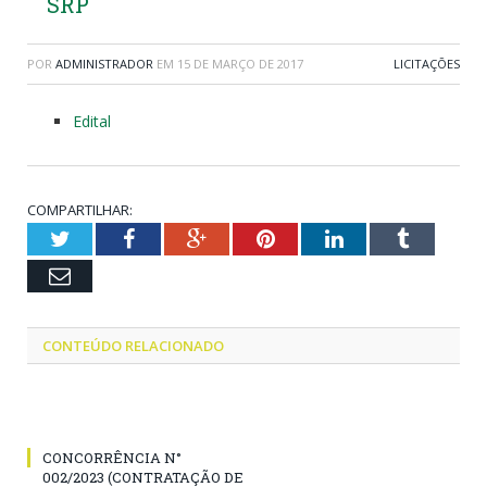
SRP
POR
ADMINISTRADOR
EM
15 DE MARÇO DE 2017
LICITAÇÕES
Edital
COMPARTILHAR:
Twitter
Facebook
Google+
Pinterest
LinkedIn
Tumblr
Email
CONTEÚDO RELACIONADO
CONCORRÊNCIA N°
002/2023 (CONTRATAÇÃO DE