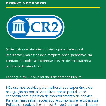
DESENVOLVIDO POR CR2
Muito mais que
criar site
ou
sistema para prefeituras
!
Realizamos uma
assessoria
completa, onde garantimos em
contrato que todas as exigências das
leis de transparência
pública
serão atendidas.
Conheça o
PNTP
e o
Radar da Transparência Pública
Nós usamos cookies para melhorar sua experiência de
navegação no portal. Ao utilizar nosso portal, você
concorda com a política de monitoramento de cookies.
Para ter mais informações sobre como isso é feito, acesse
Todos os direitos reservados a Prefeitura Municipal de Novo
Política de cookies (
Leia mais
). Se você concorda, clique em