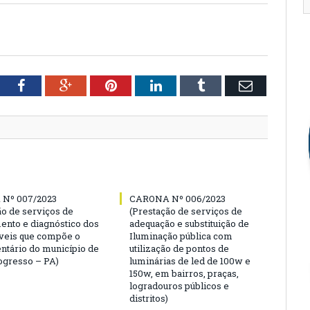
tter
Facebook
Google+
Pinterest
LinkedIn
Tumblr
Email
Nº 007/2023
CARONA Nº 006/2023
ão de serviços de
(Prestação de serviços de
ento e diagnóstico dos
adequação e substituição de
veis que compõe o
Iluminação pública com
entário do município de
utilização de pontos de
gresso – PA)
luminárias de led de 100w e
150w, em bairros, praças,
logradouros públicos e
distritos)