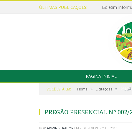
ÚLTIMAS PUBLICAÇÕES:
Boletim Inform
PÁGINA INICIAL
»
»
VOCÊ ESTÁ EM:
Home
Licitações
PREGÃO
PREGÃO PRESENCIAL Nº 002/2
POR
ADMINISTRADOR
EM
2 DE FEVEREIRO DE 2016