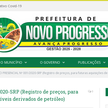
ativo Covid-19
O MUNICÍPIO
O GOVERNO
PUBLICAÇÕES
 PRESENCIAL Nº 001/2020-SRP (Registro de preços, para futuras aquisições de
0-SRP (Registro de preços, para
0
íveis derivados de petróleo)