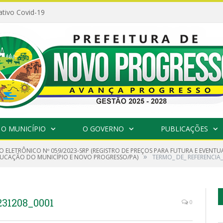
ativo Covid-19
O MUNICÍPIO
O GOVERNO
PUBLICAÇÕES
O ELETRÔNICO Nº 059/2023-SRP (REGISTRO DE PREÇOS PARA FUTURA E EVENTU
»
EDUCAÇÃO DO MUNICÍPIO E NOVO PROGRESSO/PA)
TERMO_ DE_ REFERENCIA
31208_0001
0