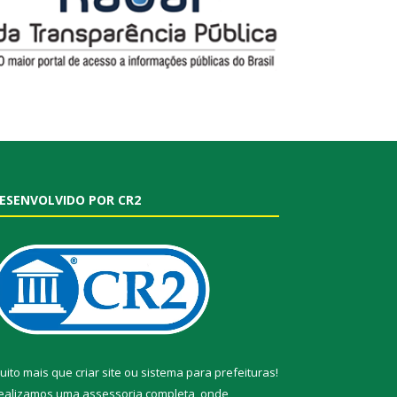
ESENVOLVIDO POR CR2
uito mais que
criar site
ou
sistema para prefeituras
!
ealizamos uma
assessoria
completa, onde