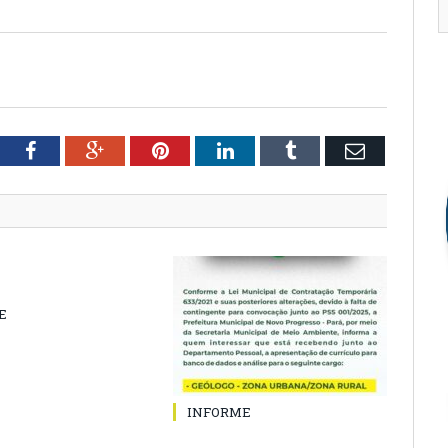
tter
Facebook
Google+
Pinterest
LinkedIn
Tumblr
Email
E
INFORME