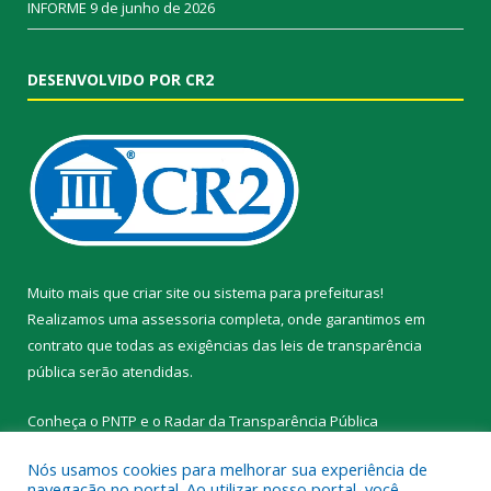
INFORME
9 de junho de 2026
DESENVOLVIDO POR CR2
Muito mais que
criar site
ou
sistema para prefeituras
!
Realizamos uma
assessoria
completa, onde garantimos em
contrato que todas as exigências das
leis de transparência
pública
serão atendidas.
Conheça o
PNTP
e o
Radar da Transparência Pública
Nós usamos cookies para melhorar sua experiência de
navegação no portal. Ao utilizar nosso portal, você