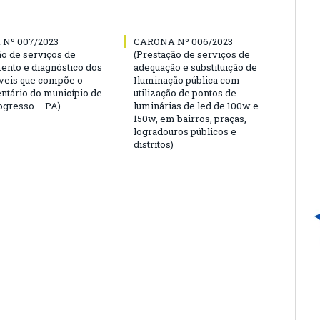
Nº 007/2023
CARONA Nº 006/2023
ão de serviços de
(Prestação de serviços de
ento e diagnóstico dos
adequação e substituição de
veis que compõe o
Iluminação pública com
entário do município de
utilização de pontos de
gresso – PA)
luminárias de led de 100w e
150w, em bairros, praças,
logradouros públicos e
distritos)