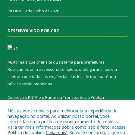
INFORME
9 de junho de 2026
DESENVOLVIDO POR CR2
Muito mais que
criar site
ou
sistema para prefeituras
!
Realizamos uma
assessoria
completa, onde garantimos em
contrato que todas as exigências das
leis de transparência
pública
serão atendidas.
Conheça o
PNTP
e o
Radar da Transparência Pública
Nós usamos cookies para melhorar sua experiência de
navegação no portal. Ao utilizar nosso portal, você
concorda com a política de monitoramento de cookies.
Para ter mais informações sobre como isso é feito, acesse
Todos os direitos reservados a Prefeitura Municipal de Novo
Política de cookies (
Leia mais
). Se você concorda, clique em
Progresso.