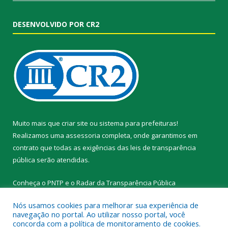
DESENVOLVIDO POR CR2
Muito mais que
criar site
ou
sistema para prefeituras
!
Realizamos uma
assessoria
completa, onde garantimos em
contrato que todas as exigências das
leis de transparência
pública
serão atendidas.
Conheça o
PNTP
e o
Radar da Transparência Pública
Nós usamos cookies para melhorar sua experiência de
navegação no portal. Ao utilizar nosso portal, você
concorda com a política de monitoramento de cookies.