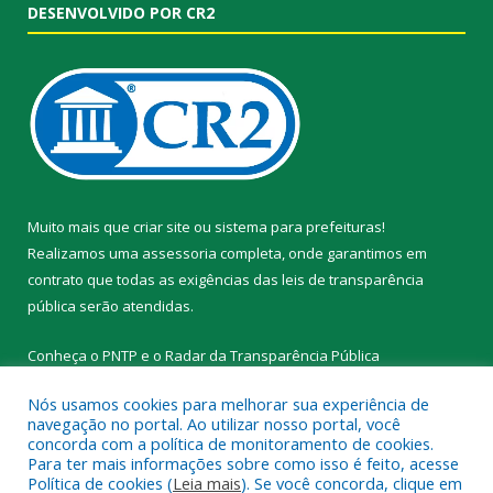
DESENVOLVIDO POR CR2
Muito mais que
criar site
ou
sistema para prefeituras
!
Realizamos uma
assessoria
completa, onde garantimos em
contrato que todas as exigências das
leis de transparência
pública
serão atendidas.
Conheça o
PNTP
e o
Radar da Transparência Pública
Nós usamos cookies para melhorar sua experiência de
navegação no portal. Ao utilizar nosso portal, você
concorda com a política de monitoramento de cookies.
Para ter mais informações sobre como isso é feito, acesse
Todos os direitos reservados a Prefeitura Municipal de Novo
Política de cookies (
Leia mais
). Se você concorda, clique em
Progresso.