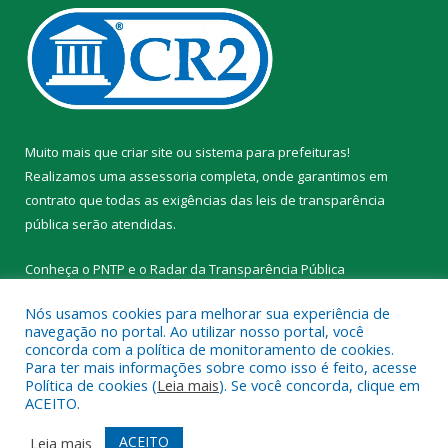
Muito mais que
criar site
ou
sistema para prefeituras
!
Realizamos uma
assessoria
completa, onde garantimos em
contrato que todas as exigências das
leis de transparência
pública
serão atendidas.
Conheça o
PNTP
e o
Radar da Transparência Pública
Nós usamos cookies para melhorar sua experiência de
navegação no portal. Ao utilizar nosso portal, você
concorda com a política de monitoramento de cookies.
Para ter mais informações sobre como isso é feito, acesse
Todos os direitos reservados a Prefeitura Municipal de Novo
Política de cookies (
Leia mais
). Se você concorda, clique em
Progresso.
ACEITO.
Mapa do Site
Acessar Área Administrativa
ACEITO
Leia mais