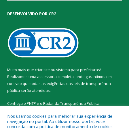
DESENVOLVIDO POR CR2
Muito mais que
criar site
ou
sistema para prefeituras
!
Realizamos uma
assessoria
completa, onde garantimos em
contrato que todas as exigências das
leis de transparência
pública
serão atendidas.
Conheça o
PNTP
e o
Radar da Transparência Pública
Nós usamos cookies para melhorar sua experiência de
navegação no portal. Ao utilizar nosso portal, você
concorda com a política de monitoramento de cookies.