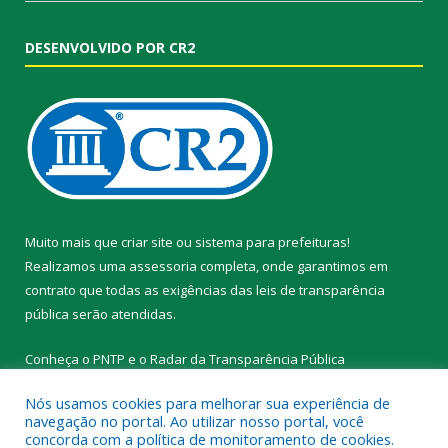
DESENVOLVIDO POR CR2
Muito mais que
criar site
ou
sistema para prefeituras
!
Realizamos uma
assessoria
completa, onde garantimos em
contrato que todas as exigências das
leis de transparência
pública
serão atendidas.
Conheça o
PNTP
e o
Radar da Transparência Pública
Nós usamos cookies para melhorar sua experiência de
navegação no portal. Ao utilizar nosso portal, você
concorda com a política de monitoramento de cookies.