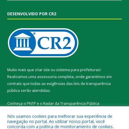
DESENVOLVIDO POR CR2
Muito mais que
criar site
ou
sistema para prefeituras
!
Realizamos uma
assessoria
completa, onde garantimos em
contrato que todas as exigências das
leis de transparência
pública
serão atendidas.
Conheça o
PNTP
e o
Radar da Transparência Pública
Nós usamos cookies para melhorar sua experiência de
navegação no portal. Ao utilizar nosso portal, você
concorda com a política de monitoramento de cookies.