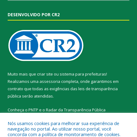
DESENVOLVIDO POR CR2
Muito mais que
criar site
ou
sistema para prefeituras
!
Realizamos uma
assessoria
completa, onde garantimos em
contrato que todas as exigências das
leis de transparência
pública
serão atendidas.
Conheça o
PNTP
e o
Radar da Transparência Pública
Nós usamos cookies para melhorar sua experiência de
navegação no portal. Ao utilizar nosso portal, você
concorda com a política de monitoramento de cookies.