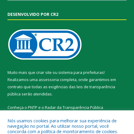
DESENVOLVIDO POR CR2
Muito mais que
criar site
ou
sistema para prefeituras
!
Realizamos uma
assessoria
completa, onde garantimos em
contrato que todas as exigências das
leis de transparência
pública
serão atendidas.
Conheça o
PNTP
e o
Radar da Transparência Pública
Nós usamos cookies para melhorar sua experiência de
navegação no portal. Ao utilizar nosso portal, você
concorda com a política de monitoramento de cookies.