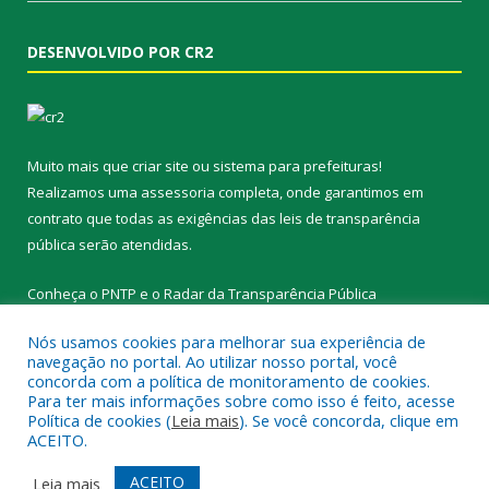
DESENVOLVIDO POR CR2
Muito mais que
criar site
ou
sistema para prefeituras
!
Realizamos uma
assessoria
completa, onde garantimos em
contrato que todas as exigências das
leis de transparência
pública
serão atendidas.
Conheça o
PNTP
e o
Radar da Transparência Pública
Nós usamos cookies para melhorar sua experiência de
navegação no portal. Ao utilizar nosso portal, você
concorda com a política de monitoramento de cookies.
Para ter mais informações sobre como isso é feito, acesse
Todos os direitos reservados a Prefeitura Municipal de Novo
Política de cookies (
Leia mais
). Se você concorda, clique em
Progresso.
ACEITO.
Mapa do Site
Acessar Área Administrativa
ACEITO
Leia mais