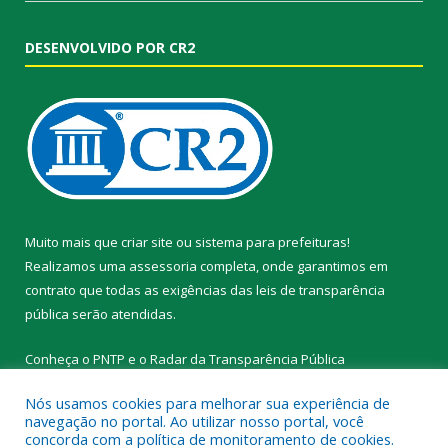
DESENVOLVIDO POR CR2
Muito mais que
criar site
ou
sistema para prefeituras
!
Realizamos uma
assessoria
completa, onde garantimos em
contrato que todas as exigências das
leis de transparência
pública
serão atendidas.
Conheça o
PNTP
e o
Radar da Transparência Pública
Nós usamos cookies para melhorar sua experiência de
navegação no portal. Ao utilizar nosso portal, você
concorda com a política de monitoramento de cookies.