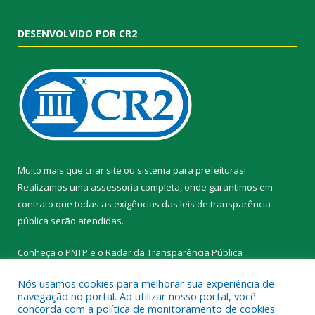
DESENVOLVIDO POR CR2
Muito mais que
criar site
ou
sistema para prefeituras
!
Realizamos uma
assessoria
completa, onde garantimos em
contrato que todas as exigências das
leis de transparência
pública
serão atendidas.
Conheça o
PNTP
e o
Radar da Transparência Pública
Nós usamos cookies para melhorar sua experiência de
navegação no portal. Ao utilizar nosso portal, você
concorda com a política de monitoramento de cookies.