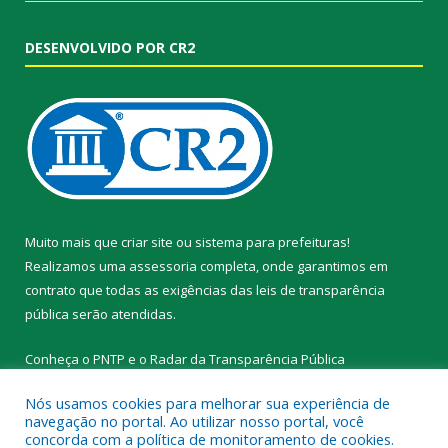
DESENVOLVIDO POR CR2
Muito mais que
criar site
ou
sistema para prefeituras
!
Realizamos uma
assessoria
completa, onde garantimos em
contrato que todas as exigências das
leis de transparência
pública
serão atendidas.
Conheça o
PNTP
e o
Radar da Transparência Pública
Nós usamos cookies para melhorar sua experiência de
navegação no portal. Ao utilizar nosso portal, você
concorda com a política de monitoramento de cookies.