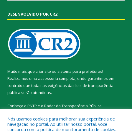
DESENVOLVIDO POR CR2
Muito mais que
criar site
ou
sistema para prefeituras
!
Realizamos uma
assessoria
completa, onde garantimos em
contrato que todas as exigências das
leis de transparência
pública
serão atendidas.
Conheça o
PNTP
e o
Radar da Transparência Pública
Nós usamos cookies para melhorar sua experiência de
navegação no portal. Ao utilizar nosso portal, você
concorda com a política de monitoramento de cookies.