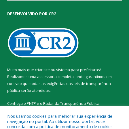
DESENVOLVIDO POR CR2
Muito mais que
criar site
ou
sistema para prefeituras
!
Realizamos uma
assessoria
completa, onde garantimos em
contrato que todas as exigências das
leis de transparência
pública
serão atendidas.
Conheça o
PNTP
e o
Radar da Transparência Pública
Nós usamos cookies para melhorar sua experiência de
navegação no portal. Ao utilizar nosso portal, você
concorda com a política de monitoramento de cookies.