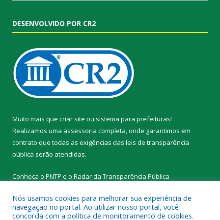
DESENVOLVIDO POR CR2
Muito mais que
criar site
ou
sistema para prefeituras
!
Realizamos uma
assessoria
completa, onde garantimos em
contrato que todas as exigências das
leis de transparência
pública
serão atendidas.
Conheça o
PNTP
e o
Radar da Transparência Pública
Nós usamos cookies para melhorar sua experiência de
navegação no portal. Ao utilizar nosso portal, você
concorda com a política de monitoramento de cookies.