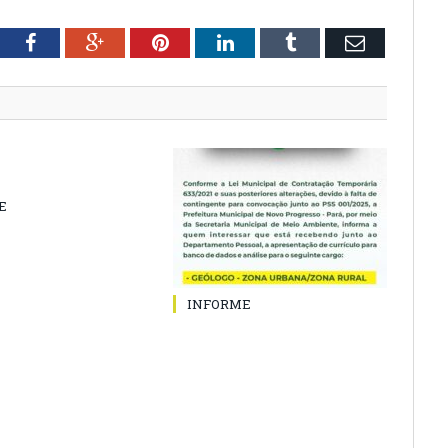
tter
Facebook
Google+
Pinterest
LinkedIn
Tumblr
Email
E
INFORME