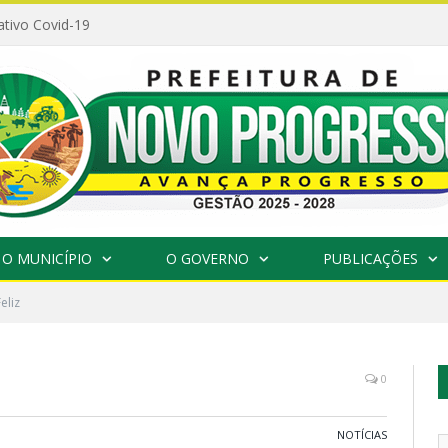
ativo Covid-19
O MUNICÍPIO
O GOVERNO
PUBLICAÇÕES
eliz
0
NOTÍCIAS