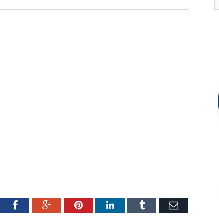
tter
Facebook
Google+
Pinterest
LinkedIn
Tumblr
Email