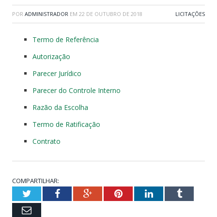
POR
ADMINISTRADOR
EM
22 DE OUTUBRO DE 2018
LICITAÇÕES
Termo de Referência
Autorização
Parecer Jurídico
Parecer do Controle Interno
Razão da Escolha
Termo de Ratificação
Contrato
COMPARTILHAR:
Twitter
Facebook
Google+
Pinterest
LinkedIn
Tumblr
Email