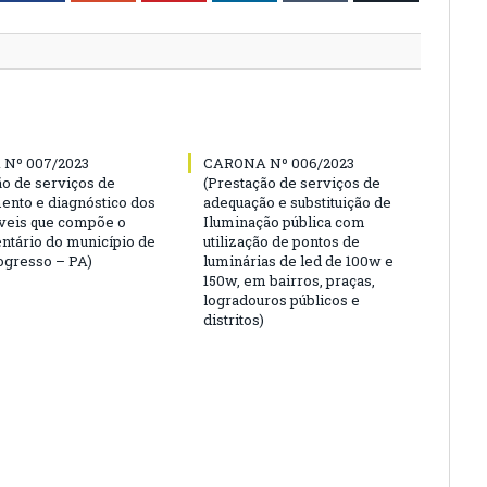
Nº 007/2023
CARONA Nº 006/2023
ão de serviços de
(Prestação de serviços de
ento e diagnóstico dos
adequação e substituição de
veis que compõe o
Iluminação pública com
entário do município de
utilização de pontos de
gresso – PA)
luminárias de led de 100w e
150w, em bairros, praças,
logradouros públicos e
distritos)