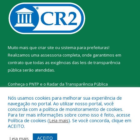
Muito mais que
criar site
ou
sistema para prefeituras
!
Realizamos uma
assessoria
completa, onde garantimos em
contrato que todas as exigências das
leis de transparência
pública
serão atendidas.
Conheça o
PNTP
e o
Radar da Transparência Pública
Nós usamos cookies para melhorar sua experiência de
navegação no portal. Ao utilizar nosso portal, você
concorda com a política de monitoramento de cookies.
Para ter mais informações sobre como isso é feito, acesse
Todos os direitos reservados a Prefeitura Municipal de Novo
Política de cookies (
Leia mais
). Se você concorda, clique em
Progresso.
ACEITO.
Mapa do Site
Acessar Área Administrativa
ACEITO
Leia mais