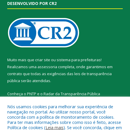
DESENVOLVIDO POR CR2
Muito mais que
criar site
ou
sistema para prefeituras
!
Realizamos uma
assessoria
completa, onde garantimos em
contrato que todas as exigências das
leis de transparência
pública
serão atendidas.
Conheça o
PNTP
e o
Radar da Transparência Pública
Nós usamos cookies para melhorar sua experiência de
navegação no portal. Ao utilizar nosso portal, você
concorda com a política de monitoramento de cookies.
Para ter mais informações sobre como isso é feito, acesse
Todos os direitos reservados a Prefeitura Municipal de Novo
Política de cookies (
Leia mais
). Se você concorda, clique em
Progresso.