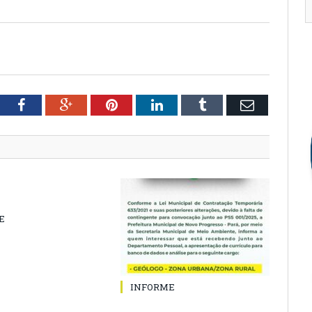
tter
Facebook
Google+
Pinterest
LinkedIn
Tumblr
Email
E
INFORME