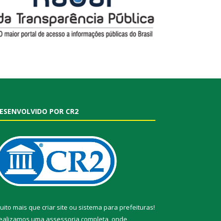
ESENVOLVIDO POR CR2
uito mais que
criar site
ou
sistema para prefeituras
!
ealizamos uma
assessoria
completa, onde