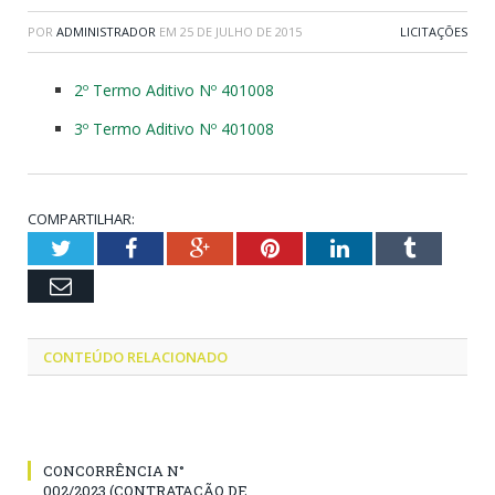
POR
ADMINISTRADOR
EM
25 DE JULHO DE 2015
LICITAÇÕES
2º Termo Aditivo Nº 401008
3º Termo Aditivo Nº 401008
COMPARTILHAR:
Twitter
Facebook
Google+
Pinterest
LinkedIn
Tumblr
Email
CONTEÚDO RELACIONADO
CONCORRÊNCIA N°
002/2023 (CONTRATAÇÃO DE