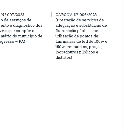
Nº 007/2023
CARONA Nº 006/2023
ão de serviços de
(Prestação de serviços de
ento e diagnóstico dos
adequação e substituição de
veis que compõe o
Iluminação pública com
entário do município de
utilização de pontos de
gresso – PA)
luminárias de led de 100w e
150w, em bairros, praças,
logradouros públicos e
distritos)