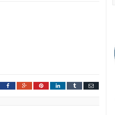
tter
Facebook
Google+
Pinterest
LinkedIn
Tumblr
Email