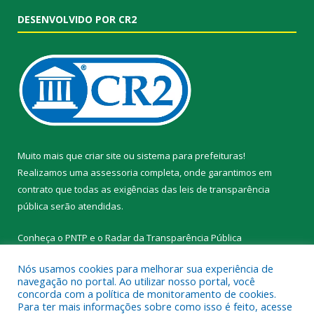
DESENVOLVIDO POR CR2
Muito mais que
criar site
ou
sistema para prefeituras
!
Realizamos uma
assessoria
completa, onde garantimos em
contrato que todas as exigências das
leis de transparência
pública
serão atendidas.
Conheça o
PNTP
e o
Radar da Transparência Pública
Nós usamos cookies para melhorar sua experiência de
navegação no portal. Ao utilizar nosso portal, você
concorda com a política de monitoramento de cookies.
Para ter mais informações sobre como isso é feito, acesse
Todos os direitos reservados a Prefeitura Municipal de Novo