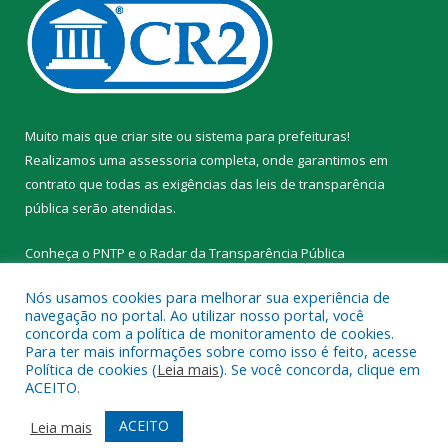
Muito mais que
criar site
ou
sistema para prefeituras
!
Realizamos uma
assessoria
completa, onde garantimos em
contrato que todas as exigências das
leis de transparência
pública
serão atendidas.
Conheça o
PNTP
e o
Radar da Transparência Pública
Nós usamos cookies para melhorar sua experiência de
navegação no portal. Ao utilizar nosso portal, você
concorda com a política de monitoramento de cookies.
Para ter mais informações sobre como isso é feito, acesse
Todos os direitos reservados a Prefeitura Municipal de Novo
Política de cookies (
Leia mais
). Se você concorda, clique em
Progresso.
ACEITO.
Mapa do Site
Acessar Área Administrativa
ACEITO
Leia mais
Acessar Webmail