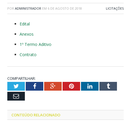
POR
ADMINISTRADOR
EM
6 DE AGOSTO DE 2018
LICITAÇÕES
Edital
Anexos
1º Termo Aditivo
Contrato
COMPARTILHAR:
Twitter
Facebook
Google+
Pinterest
LinkedIn
Tumblr
Email
CONTEÚDO RELACIONADO