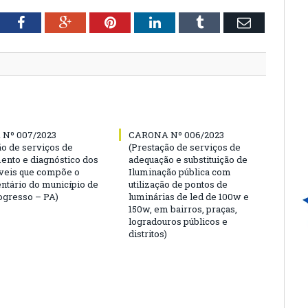
tter
Facebook
Google+
Pinterest
LinkedIn
Tumblr
Email
Nº 007/2023
CARONA Nº 006/2023
ão de serviços de
(Prestação de serviços de
ento e diagnóstico dos
adequação e substituição de
veis que compõe o
Iluminação pública com
entário do município de
utilização de pontos de
gresso – PA)
luminárias de led de 100w e
150w, em bairros, praças,
logradouros públicos e
distritos)