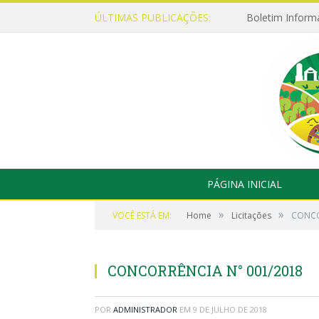
ÚLTIMAS PUBLICAÇÕES:
Boletim Inform
PÁGINA INICIAL
»
»
VOCÊ ESTÁ EM:
Home
Licitações
CONCO
CONCORRÊNCIA N° 001/2018
POR
ADMINISTRADOR
EM
9 DE JULHO DE 2018