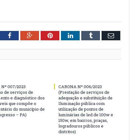
tter
Facebook
Google+
Pinterest
LinkedIn
Tumblr
Email
Nº 007/2023
CARONA Nº 006/2023
ão de serviços de
(Prestação de serviços de
ento e diagnóstico dos
adequação e substituição de
veis que compõe o
Iluminação pública com
entário do município de
utilização de pontos de
gresso – PA)
luminárias de led de 100w e
150w, em bairros, praças,
logradouros públicos e
distritos)