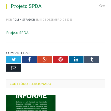
Projeto SPDA
0
POR
ADMINISTRADOR
EM
8 DE DEZEMBRO DE 2023
Projeto SPDA
COMPARTILHAR:
Twitter
Facebook
Google+
Pinterest
LinkedIn
Tumblr
Email
CONTEÚDO RELACIONADO